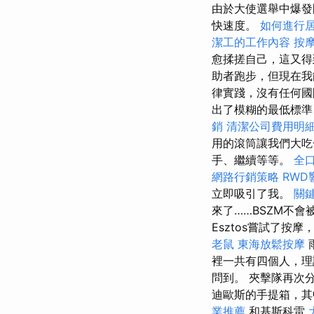
由於大使選舉中爆發
快速度。
如何進行
潔工的工作內容
按
愈揉搓自己，這又得
助者跑步，但現在我
律實踐，沒有任何國
出了模糊的最低標準
銷
清潔公司費用明
用的滾筒讓我們大吃
手、繼續等等。
全
網路行銷策略
RWD
立即吸引了我。
關
來了……BSZM不會
Esztos嘗試了按
老鼠
東海放鬆按摩
裡一共有四個人，理
問到。 夾擊隊再次
迪歐斯的手提箱，
業推薦
和基斯科雷