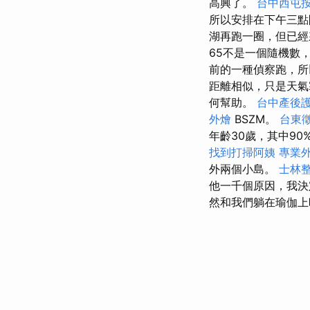
高興了。
台中西屯
所以安排在下午三
湖再跑一圈，但已經
65不是一個隨機數
前的一種偵察跑，
距離相似，只是天
何幫助。
台中產後
外燴
BSZM。
台東
年齡30歲，其中9
找到打掃阿姨
專業
外兩個小島。
士林
他一千個原因，我決
然和我們躺在瑜伽上