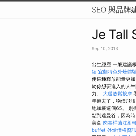
SEO 與品
Je Tall 
Sep 10, 2013
出生經歷 一般建議
紹
宜蘭特色外燴體
使這種釋放能量更
於你想要進入的人生
力。
大腿放鬆按摩
年過去了，物價飛漲
地加載這個65。 
點到達曼谷，因為時
美食
肉毒桿菌注射
buffet 外燴價格資