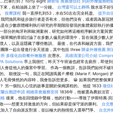
…巴掌打到了 forty eight
納骨塔
推薦徵信社
到府外燴服務輕
下來，在柏油路上坐了一分鐘。
台灣還可以土葬嗎
脫水並不好
部。
按摩課程
我一直掙扎到53，水在50左右完全耗盡。
提升自
我問漁民和徒步旅行者是否有水，但他們沒有，或者因為新冠
點是在少數群體權利執行研究的早期階段發現的集體索賠執行的優
一部分的匈牙利和歐洲案例，研究如何將這種程序解決方案與實
一個單獨的章節討論了在多數人偏見的環境中，旨在保護少數人
僕人，以及這隱藏了哪些教訓。 最後，在代表和融資方面，我
 點，團隊一起出發進行全天巡遊，其中包括 three
辦桌外燴推薦
附
診所
多樣化自助餐外燴服務
次潛水。
高雄清潔公司介紹
Compre
PA Solutions
早上我很忙，昨天下午班迪也經常去廁所，即使到
明人會從他人的傷害中學習。 作為一個教訓，告訴我們如何不破
順便說一句，我正在閱讀瑪麗·F·摩根 (Marie F. Morgan) 
人毛骨悚然的內容時，我會告訴您更多。 😀 如果我們把整個東
 另一個扣人心弦的故事是關於保姆課程的。 他從 1833
徵信
宜蘭台胞證申請
精緻茶會服務安排
1836年，他被選為農奴法官
價格
後來，他在回憶錄中聲稱，他的行動——導致了伊斯特萬·貝澤
敗——想要支持激進的方向，但結果卻是保守派的勝利。
台北
就加入了自由派反對派，並以極大的熱情投入選舉鬥爭。
台北外