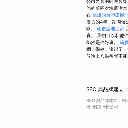
公司之類的向遊客
他的前兩次海底潛水
在
高雄的台胞證辦
漫長的4年，期間發生
隊。
產後護理之家
賽。 我們可以和他
仍然是件好事。
筋
網上學校，還綁了一
於晚上八點後就不能
SEO 與品牌建
SEO 與品牌建立：
出-網路行銷公司