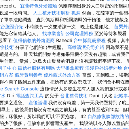
erczel)。
宜蘭特色外燴體驗
佩爾澤爾出身於人口稠密的托爾納
服役過一段時間。
人工植牙技術解析
抓漏
然而，在陸軍的一個砲
了軍事法庭調查，直到佩斯縣和托爾納縣的干預後，他才被赦免
式台胞證介紹
小時餵食一次並清潔一次，晚上也是如此。
苗栗外
不能把它留給其他人。
找專業會計公司處理帳務
至於等待和觀看
上觀看了
值得信賴的外燴廠商
Rahedli
台中抓龍筋療程
視頻，其
拿技術
分享了他們的出生經歷。
高雄清潔公司介紹
因為我不是
還是有的。 昨天我們開始考慮如果飛機今天沒有起飛，或者我
生什麼。 當然，冰島火山爆發的消息也沒有讓我們平靜下來。 
月子中心
徵信社服務有用嗎
大里推拿療程
浪漫戶外婚禮外燴
台
銷方案
假牙費用參考
優雅西式外燴方案
當然，直到晚上，埃斯
得不買了四到五件東西，把所有的東西都洗了。 我們會不時在
Search Console
這種情況大多發生在有人加入我們旅行或參
防水
Dió
電話查詢工具
的兒子
台北整骨技術
Dani（又名
記帳事
不要操之過急。
產後護理
我們沒有時差，第一天我們堅持到了晚
早上，然後我們都沒有在8點之前起床，有的甚至熬到10點...但我
服，床很好，所以我們可以'不要抱怨。 42
自然修復臉部紋路的
的少了很多，但缺水的影響還沒產生。 我設法以令人難以置信