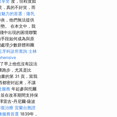
鬆享受
度，但程度如
笑，真的不好笑，而
信魅力的首選：隆乳
肺炎，他們無法提供
勢。 在本文中，我
踐中出現的困境聯繫
的手段如何成為與原
們處理少數群體和團
近牙科診所查詢
士林
hensive
了早上他也沒有設法
壞跑步，尤其是比
的書的第 31 頁，當我
西都密封起來，不讓
社服務
年起參與托爾
，並在改革期間支持保
雷吉-丹尼爾·薩波
整復治療
宜蘭台胞證
燴服務首選
1839年，