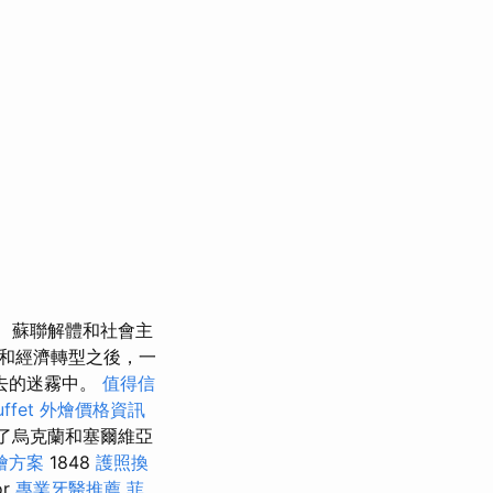
蘇聯解體和社會主
和經濟轉型之後，一
去的迷霧中。
值得信
uffet 外燴價格資訊
了烏克蘭和塞爾維亞
燴方案
1848
護照換
ór
專業牙醫推薦
菲