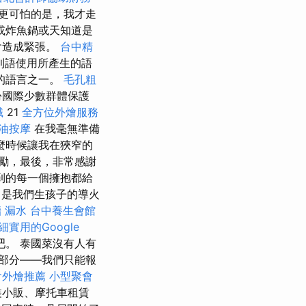
更可怕的是，我才走
或炸魚鍋或天知道是
會造成緊張。
台中精
利語使用所產生的語
的語言之一。
毛孔粗
份國際少數群體保護
識
21
全方位外燴服務
油按摩
在我毫無準備
麼時候讓我在狹窄的
勵，最後，非常感謝
到的每一個擁抱都給
是我們生孩子的導火
 漏水
台中養生會館
細實用的Google
。 泰國菜沒有人有
部分——我們只能報
會外燴推薦
小型聚會
裝小販、摩托車租賃