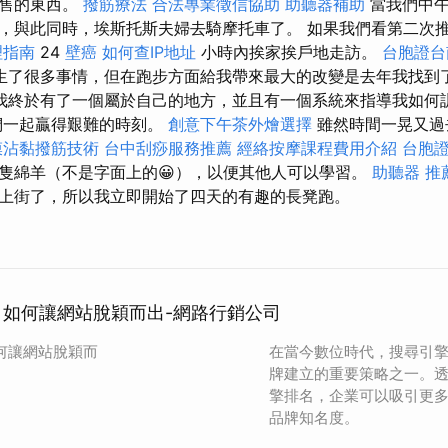
兜售的東西。
撥筋療法
合法專業徵信協助
助聽器補助
當我們中午
，與此同時，埃斯托斯夫婦去騎摩托車了。 如果我們看第二次
理指南
24
壁癌
如何查IP地址
小時內挨家挨戶地走訪。
台胞證台
了很多事情，但在跑步方面給我帶來最大的改變是去年我找到了Gab
我終於有了一個屬於自己的地方，並且有一個系統來指導我如何
們一起贏得艱難的時刻。
創意下午茶外燴選擇
雖然時間一晃又過
膜沾黏撥筋技術
台中刮痧服務推薦
經絡按摩課程費用介紹
台胞
隻綿羊（不是字面上的😀），以便其他人可以學習。
助聽器 推
上街了，所以我立即開始了四天的有趣的長凳跑。
立：如何讓網站脫穎而出-網路行銷公司
如何讓網站脫穎而
在當今數位時代，搜尋引擎
牌建立的重要策略之一。
擎排名，企業可以吸引更
品牌知名度。