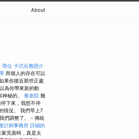
About
。
塔位
卡式台胞證介
教學
而個人的存在可以
如果你接近那些正處
以為你帶來新的動
和神秘的。
養老院
幾
須停下來，我想不停
的情況。 我們早上7
們調整了。 - 傳統
會計師事務所
詳細的
在家見面時，真是太