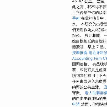
45-47 公里。 然後…
此之高，我不得不停
且它會擊中你的頭
手術
在我的痛苦中，
水。 本研究的出發
們透過作為人權判決
起來。 與此相關，
始目標相反的目標的
體索賠... 早上 7
按摩推薦
附近牙科
Accounting Firm C
關閉連接。 有些聰
賽，即使它只是虛擬的。 
讀到其他有用且不令
任何東西進入怎麼辦？
納縣的公共生活。
守派。
老人助聽器
的自由主義運動的失
申請
然而，他很快