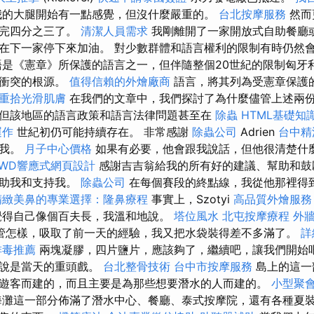
我的大腿開始有一點感覺，但沒什麼嚴重的。
台北按摩服務
然而
用完四分之三了。
清潔人員需求
我剛離開了一家開放式自助餐廳
在下一家停下來加油。 對少數群體和語言權利的限制有時仍然
是《憲章》所保護的語言之一，但伴隨整個20世紀的限制匈牙
是衝突的根源。
值得信賴的外燴廠商
語言，將其列為受憲章保護
重拾光滑肌膚
在我們的文章中，我們探討了為什麼儘管上述兩
但該地區的語言政策和語言法律問題甚至在
除蟲
HTML基礎知
運作
世紀初仍可能持續存在。 非常感謝
除蟲公司
Adrien
台中精
助我。
月子中心價格
如果有必要，他會跟我說話，但他很清楚什
RWD響應式網頁設計
感謝吉吉翁給我的所有好的建議、幫助和鼓
幫助我和支持我。
除蟲公司
在每個賽段的終點線，我從他那裡得
精緻美鼻的專業選擇：隆鼻療程
事實上，Szotyi
高品質外燴服務
覺得自己像個百夫長，我溫和地說。
塔位風水
北屯按摩療程
外牆
管怎樣，吸取了前一天的經驗，我又把水袋裝得差不多滿了。
詳
排毒推薦
兩塊凝膠，四片鹽片，應該夠了，繼續吧，讓我們開始吧
以說是當天的重頭戲。
台北整骨技術
台中市按摩服務
島上的這一
遊客而建的，而且主要是為那些想要潛水的人而建的。
小型聚
灘這一部分佈滿了潛水中心、餐廳、泰式按摩院，還有各種夏