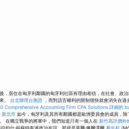
後，居住在匈牙利鄰國的匈牙利社區有理由相信，在社會、政治
到來。
台北辦理台胞證
，而對語言權利的限制很快就會消失在過
0
Comprehensive Accounting Firm CPA Solutions
詳細的 b
 新北市
如今，匈牙利及其所有鄰國都是歐洲委員會的成員，除
。 在獨立戰爭的將軍中，我們知道只有一個人在
新竹高評價外
拉約什·科蘇特有過政治友誼，那就是莫爾·佩爾澤爾
養生村
(M