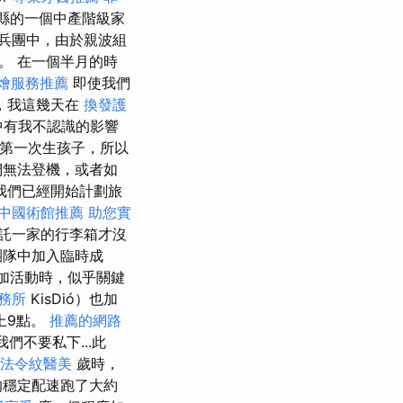
縣的一個中產階級家
兵團中，由於親波組
。 在一個半月的時
燴服務推薦
即使我們
，我這幾天在
換發護
中有我不認識的影響
第一次生孩子，所以
們無法登機，或者如
我們已經開始計劃旅
中國術館推薦
助您實
託一家的行李箱才沒
團隊中加入臨時成
加活動時，似乎關鍵
務所
KisDió）也加
上9點。
推薦的網路
們不要私下...此
法令紋醫美
歲時，
的穩定配速跑了大約