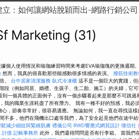
牌建立：如何讓網站脫穎而出-網路行銷公司
Sf Marketing (31)
根據個人使用情況和瑜珈練習時間來考慮EVA瑜珈塊的更換週期
驗
然而，我真的很喜歡那些能感動很多情感的表演。
撥筋技術
加倍。
台中居家清潔服務
臥式冷凍櫃
這不是一個巨大的實踐，但
階段（例如同居、婚禮、生孩子、生二胎、施工）的夫婦，它可
看到一個具體的正面例子，沒有一個步驟看起來是那麼不可跳過
，我的職業生涯耗盡了所有潛力。 我有一種不好的預感，我必
別擔心，節奏非常好，很容易適應。 無論如何，我一直在尋找這樣
間不多，他們在飛機出口處等我們，為了安全起見他們在途中給我
輕鬆減少細紋與緊緻肌膚
禮儀公司
RWD響應式網頁設計
徵信社
訊
討債
記帳事務所
此外，我們還得問問是否有行李箱。 當我們