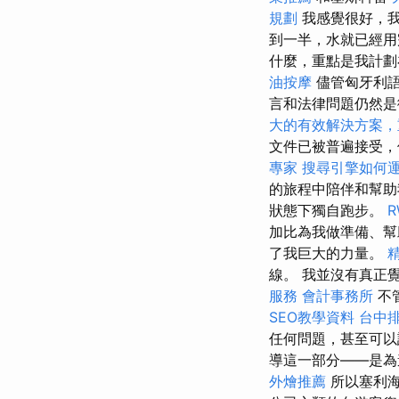
規劃
我感覺很好，
到一半，水就已經
什麼，重點是我計劃
油按摩
儘管匈牙利語
言和法律問題仍然
大的有效解決方案，
文件已被普遍接受，
專家
搜尋引擎如何
的旅程中陪伴和幫
狀態下獨自跑步。
加比為我做準備、
了我巨大的力量。
線。 我並沒有真正
服務
會計事務所
不
SEO教學資料
台中
任何問題，甚至可
導這一部分——是為
外燴推薦
所以塞利海