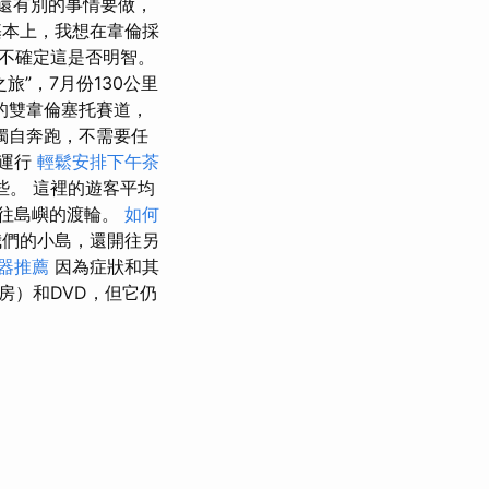
還有別的事情要做，
本上，我想在韋倫採
不確定這是否明智。
旅”，7月份130公里
的雙韋倫塞托賽道，
獨自奔跑，不需要任
在運行
輕鬆安排下午茶
。 這裡的遊客平均
往島嶼的渡輪。
如何
們的小島，還開往另
器推薦
因為症狀和其
房）和DVD，但它仍