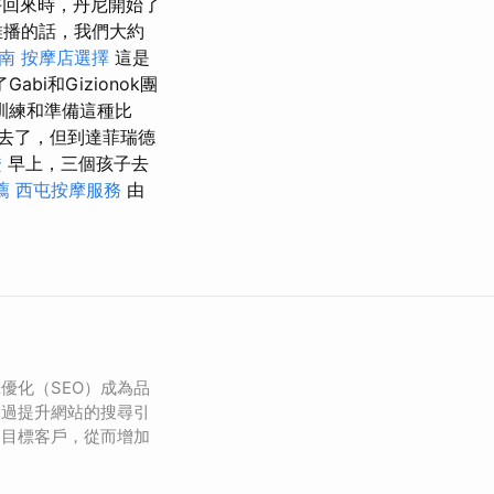
回來時，丹尼開始了
推播的話，我們大約
南
按摩店選擇
這是
i和Gizionok團
訓練和準備這種比
去了，但到達菲瑞德
證
早上，三個孩子去
薦
西屯按摩服務
由
優化（SEO）成為品
透過提升網站的搜尋引
多目標客戶，從而增加