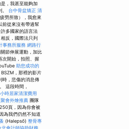
的是，我甚至能夠加
利。
台中骨盆矯正
清
疲勞所致），我愈來
以前從來沒有帶過幫
於許多國家的語言法
 相反，國際法只列
計事務所服務
網路行
關節伸展運動，加比
再次開始，拍照、握
Tube
助您成功的
BSZM，那裡的影片
到時，悲傷的消息傳
。 這段時間，
小時居家清潔費用
型聚會外燴推薦
團隊
50頁，因為你會被
，因為我們仍然不知道
蚤
(Halepső)
整骨專
台北會計師協助財務