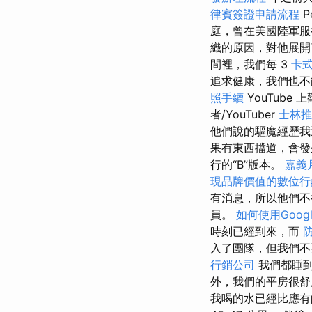
律賓簽證申請流程
P
庭，曾在美國陸軍
織的原因，對他展開
間裡，我們每 3
卡
追求健康，我們也
照手續
YouTube 
者/YouTuber
士林推
他們說的驅魔經歷我
果有東西擋道，會發
行的“B”版本。
嘉義
現品牌價值的數位行
有消息，所以他們不
員。
如何使用Google 
時刻已經到來，而
入了團隊，但我們
行銷公司
我們都睡到
外，我們的平房很舒
我喝的水已經比應有