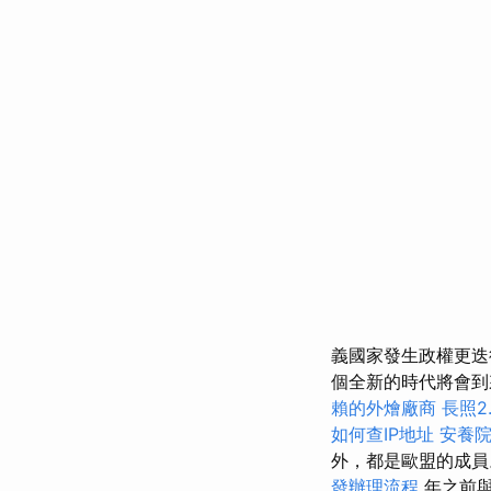
義國家發生政權更迭
個全新的時代將會
賴的外燴廠商
長照2.
如何查IP地址
安養院
外，都是歐盟的成員
發辦理流程
年之前與