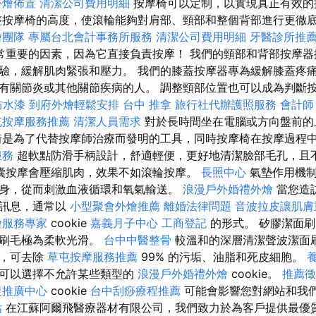
外燴佈置
清潔公司費用明細
按摩椅可以定制，以實現真正有效
按摩椅的高度，使滾輪能夠對肩部、頸部和整個背部進行更徹
燴團隊
專屬台北會計事務所服務
清潔公司費用明細
牙醫診所推
常重要的因素，因為它直接負責按摩！ 我們的頸部和背部按摩器
驗，緩解肌肉緊張和壓力。 我們的膝蓋按摩器專為緩解膝蓋疼
有關節炎或其他關節疾病的人。 調整頸部位置也可以成為判斷
防水漆
到府外燴輕鬆安排
台中 推拿
旅行社代辦護照服務
會計師
屯按摩服務推薦
清潔人員需求
對於長時間坐在電腦或方向盤前的
椅是為了代替按摩師治療而發明的工具，同時按摩椅在按摩過程
服務
超軟點防滑手柄設計，舒適輕便，更好地清潔臉部毛孔，且
囊按摩會壓縮肌肉，效果不如滾輪按摩。
長照中心
氣墊作用機制
身，從而刺激血液循環和氧氣輸送。
浪漫戶外婚禮外燴
當您造
索訊息，通常以
小型聚會外燴推薦
離婚法律問題
音波拉皮讓肌膚
燴服務專家
cookie
嘉義月子中心
工商登記
的形式。 矽膠潔面
，刷毛極為柔軟光滑。
台中中醫整骨
較溫和的深層清潔聲波潔面
乳，可去除
草屯按摩服務推薦
99% 的污垢、油脂和死皮細胞。
您可以選擇不允許某些類型的
浪漫戶外婚禮外燴
cookie。
推薦徵
復推廣中心
cookie
台中刮痧療程推薦
可能會影響您對網站和我
估
在江蘇阿爾飛醫療器材有限公司，我們致力於為客戶提供最優