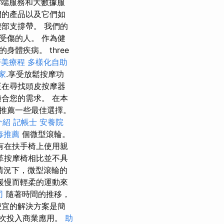
雲端服務和大數據服
們的產品以及它們如
部支撐帶。 我們的
受傷的人。 作為健
體疾病。 three
醫美療程
多樣化自助
家
.享受放鬆按摩功
正在尋找頭皮按摩器
合您的需求。 在本
推薦一些最佳選擇。
介紹
記帳士
安養院
毒推薦
個微型滾輪。
有在扶手椅上使用親
革按摩椅相比並不具
情況下，微型滾輪的
緩慢而輕柔的運動來
司
隨著時間的推移，
便宜的解決方案是簡
首次投入商業應用。
助