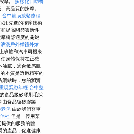
的按摩。
多樣化自助餐
底、高品質的按摩。
薦
台中筋膜放鬆療程
採用先進的按摩技術
痛和提高關節靈活性
按摩椅舒適度的關鍵
浪漫戶外婚禮外燴
上班族和汽車司機來
中使身體保持在正確
不油膩，適合敏感肌
的本質是透過精密的
訪網站時，您的瀏覽
重現緊緻年輕
台中整
刷的食品級矽膠刷毛採
刷由食品級矽膠製
養老院
由於我們尊重
信社
但是，停用某
們提供的服務的體
質的產品，促進健康