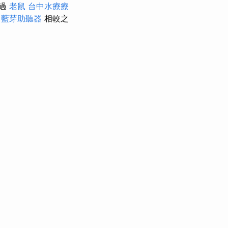
超過
老鼠
台中水療療
程
藍芽助聽器
相較之