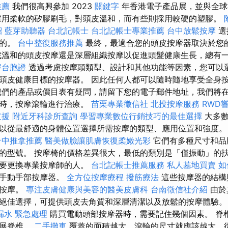
推薦
我們很高興參加 2023
關鍵字
年香港電子產品展，並與全球
採用柔軟的矽膠刷毛，對頭皮溫和，而有些則採用較硬的塑膠。
紹
藍芽助聽器
台北記帳士
台北記帳士專業推薦
台中放鬆按摩
選
得的。
台中整復服務推薦
最終，最適合您的頭皮按摩器取決於您
溫和的頭皮按摩還是深層組織按摩以促進頭髮健康生長，總有
解台胞證
透過考慮按摩頭類型、設計和其他功能等因素，您可以
頭皮健康目標的按摩器。 因此任何人都可以隨時隨地享受全身
我們的產品或價目表有疑問，請留下您的電子郵件地址，我們將在 
著時，按摩滾輪進行治療。
苗栗專業徵信社
北投按摩服務
RWD
支援
附近牙科診所查詢
學習專業數位行銷技巧的最佳選擇
大多數
以從最舒適的身體位置選擇所需按摩的類型、應用位置和強度
台中推拿推薦
醫美做臉讓肌膚恢復柔嫩光彩
它們有多種尺寸和品
的型號。 按摩椅的價格差異很大，最低的類別是「僅振動」的
想要更換專業按摩師的人。
台北記帳士推薦服務
私人墓地買賣
如
是手動手部按摩器。
全方位按摩療程
撥筋療法
這些按摩器的結構
行按摩。
專注皮膚健康與美容的醫美皮膚科
台南徵信社介紹
由於
絕佳選擇，可提供頭皮去角質和深層清潔以及放鬆的按摩體驗
漏水 緊急處理
購買電動頭部按摩器時，需要記住幾個因素。 脊
伸展脊椎。
二手攤車
覆蓋的面積越大，滾輪的尺寸就應該越大，