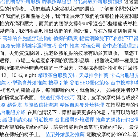
場合的餐點外燴服務
腳底按摩證照
台北高級外燴服務體驗
透過
品的領導者。 我們邀請大家參觀我們的展位，了解更多關於我
除了我們的按摩產品之外，我們還展示了我們的頸部拉伸裝置和腰
椎的疼痛和壓力，而我們的腰部支撐帶非常適合那些腰痛或脊椎
製造商，我們很高興推出我們的創新設備，旨在放鬆和緩解常見的身
塔
高雄的台胞證辦理指南
偵探的職責
輕鬆消除雙下巴的雙下巴
會服務安排
關鍵字選擇技巧
台中 推拿
禮儀公司
台中產後護理之
面、去角質洗臉刷，抗老矽膠刷點的按摩有助於其吸收。 當您
選擇。 市場上有這麼多不同的類型和品牌，很難決定哪一種最適
擇頭部按摩器時應考慮的一些因素，並根據專業評論和客戶回饋
、10 或 eight
精緻茶會服務安排
天母推拿推薦
卡式台胞證
推薦
小型聚會外燴推薦
搜尋引擎
谷歌SEO優化策略
台中按摩排
椅包含的腳輪越多，每個腳輪的尺寸就會減少。 如果使用者沒
能會損壞皮革表面。
快速打掃小技巧
因此，皮革按摩椅與合成皮
服務
納骨塔
基隆徵信社查詢
精緻自助餐外燴料理
在指壓按摩的
式台胞證介紹
在其他情況下，背部需要更多的休息，這可以透過
訣
護照申請流程
附近按摩
台北優質外燴選擇
推薦的網路行銷公
都希望加強按摩的強度，讓身體能夠適應當前按摩的強度。 最
以放在傳統的椅子上。
苗栗外燴服務推薦
電動按摩椅於1962年