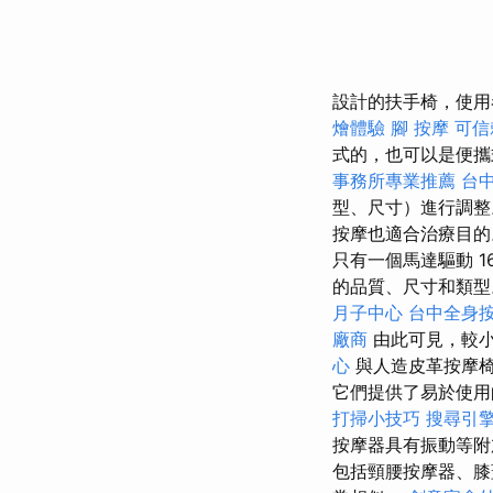
設計的扶手椅，使用
燴體驗
腳 按摩
可信
式的，也可以是便
事務所專業推薦
台
型、尺寸）進行調整
按摩也適合治療目的
只有一個馬達驅動 1
的品質、尺寸和類
月子中心
台中全身
廠商
由此可見，較
心
與人造皮革按摩椅
它們提供了易於使用
打掃小技巧
搜尋引
按摩器具有振動等附
包括頸腰按摩器、膝