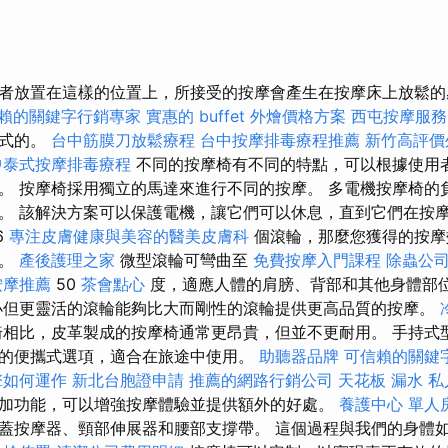
者放置在這樣的位置上，所接受的按摩會產生在按摩床上放鬆
賴的關鍵字行銷專家
實惠的 buffet 外燴價格方案
西屯按摩服
攜式的。
台中筋膜刀放鬆療程
台中按摩排毒療程推薦
新竹高評價
中泰式按摩排毒療程
不同的按摩椅有不同的特點，可以根據使用
。 按摩椅採用獨立的馬達來進行不同的按摩。 多電機按摩椅的
。 該解決方案可以保護電機，讓它們可以休息，直到它們在按摩
6
專注皮膚健康與美容的醫美皮膚科
個滾輪，那麼您獲得的按摩
型。
產後護理之家
微型滾輪可彎曲至
免費按摩入門課程
除蟲公
按摩推薦
50
茶會點心
度，適應人體的肩膀、背部和其他身體部
小但更靈活的滾輪能夠比大而剛性的滾輪提供更高品質的按摩。
相比，皮革製成的按摩椅通常更昂貴，但並不更耐用。 手持式
的便攜式選項，適合在旅途中使用。
助聽器品牌
可信賴的關鍵
擎如何運作
新北台胞證申請
推薦的網路行銷公司
天花板 漏水
私
加功能，可以增強按摩體驗並提供額外的好處。
養護中心 單人
蓋按摩器、頸部伸展器和腰部支撐帶。 這個過程與我們的身體