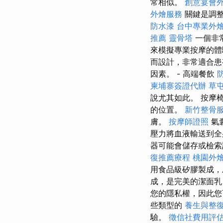
常相似。
創意宴會
外燴服務
關鍵是調整
防水漆
台中專業外
推薦
靈骨塔
一個非
來模擬專業按摩的體
而設計，非常適合患
因素。 - 高端餐飲
柬埔寨簽證代辦
草
說尤其如此。 按摩
的位置。
新竹整骨
膚。
按摩師證照
氣
壓力將血液輸送到全
器可能會儲存或檢
復推薦療程
桃園外
用食品級矽膠製成
成，是完美的潔面
您的隱私權，因此
些類型的
養生與整
驗。
徵信社費用評