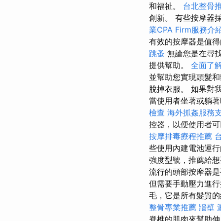
和福祉。
台北整骨
創新。 有些按摩器
業CPA Firm服務介
有效的按摩器是值
跳蚤
無論您是在尋找
提供幫助。
全面了
並幫助您實現頭髮和
脫掉衣服。 如果對
當使用者坐著或躺
檢查
海外抓姦服務
控器，以便使用者可
按摩排毒療程推薦
些使用內建電池運行
強度型號，推薦給
流行的頭部按摩器
但需要手動壓力進
毛，它是所有髮質的
整骨專業推薦
牆壁 
脊椎的肌肉來幫助