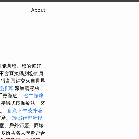
About
訊可能與您、您的偏好
不會直接識別您的身
很高興結交來自世界
程推薦
深層清潔功
手更徹底。
台中按摩
接觸式按摩療法，來
果。
創意下午茶外燴
按摩。
護照代辦流程
室、戶外節慶、商場
內多所著名大學緊密合