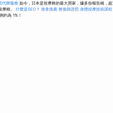
照代辦服務
如今，日本是按摩椅的最大買家，據多份報告稱，
有按摩椅。
什麼是SEO？
推拿推薦
整復師證照
身體按摩技術課
約為 1%！