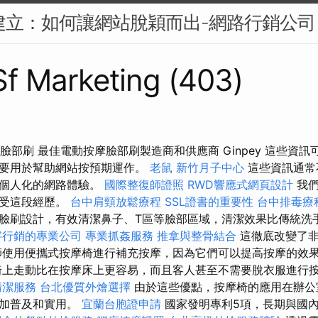
牌建立：如何讓網站脫穎而出-網路行銷公司
 Sf Marketing (403)
護膚臉部刷 最佳電動按摩臉部刷製造商和供應商 Ginpey 這些資
主要用於幫助網站按預期運作。
老鼠
新竹月子中心
這些資訊通常
更個人化的網路體驗。
國際整復師證照
RWD響應式網頁設計
我們
享受這段經歷。
台中肩頸放鬆療程
SSL證書的重要性
台中排毒療
臉刷設計，有效清潔鼻子、T區等臉部區域，清潔效果比傳統洗
字行銷的專業公司
專業抓姦服務
推拿與整骨結合
這徹底改變了非
師使用便攜式按摩椅進行補充按摩，因為它們可以提高按摩的效
上走動比在按摩床上更容易，而且客人甚至不需要脫衣服進行
清潔服務
台北優質外燴選擇
由於這些優點，按摩椅的應用在辦公
更加普及和實用。
宜蘭台胞證申請
國家發明專利5項，長期與國