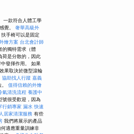
一款符合人體工學
的感覺。
奢華高級外
務
扶手椅可以是固定
外燴方案
台北會計師
者的獨特需求（體
負荷是分散的，因此
中發揮作用。 如果
效果取決於微型滾輪
司
協助找人行蹤
嘉義
位。
值得信賴的外燴
冷氣清洗流程
養護中
型號很受歡迎，因為
字行銷專家
漏水
快速
人居家清潔服務
有些
房
我們將展示的產品
如何適應重量訓練非