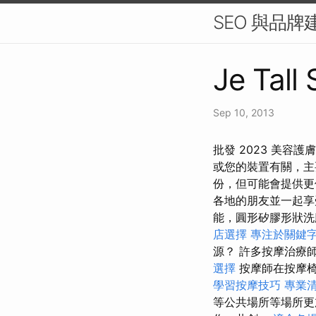
SEO 與品
Je Tall
Sep 10, 2013
批發 2023 美容
或您的裝置有關，
份，但可能會提供
各地的朋友並一起
能，圓形矽膠形狀洗
店選擇
專注於關鍵
源？ 許多按摩治療
選擇
按摩師在按摩椅
學習按摩技巧
專業
等公共場所等場所