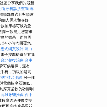
社區分享我們的最新
附近牙科診所查詢
專
擇頭部舒適且對頭皮
的個人需求和喜好。
一款按摩器可以為您
選擇一款滿足您需求
按摩的效果，而無需
24 小時內回覆您。
響應式網頁設計
聽力
電子按摩椅還配有遙
。
台北整復治療
台中
牌可供選擇，還有一
扶手椅，頂級的是高
何申請台胞證
另一種
與電動按摩器類似，
其厚實柔軟的矽膠刷
。
高雄牙醫推薦
台中
椎按摩透過伸展支撐
從而提高按摩品質並