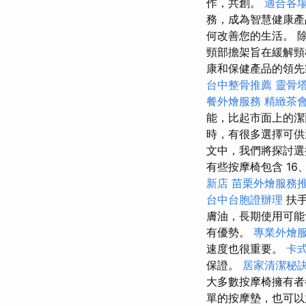
作，共創。
適合各
務，成為智慧健康產
何改善您的生活。 
頸部擔架旨在緩解頸
康和保健產品的領先
台中整骨推薦
靈骨
餐外燴服務
精緻茶
能，比起市面上的潔
時，有很多選擇可供
文中，我們將探討選
有些按摩椅包含 16、12
新店
苗栗外燴服務
台中台胞證辦理
扶手
膚油，長期使用可
有優勢。
專業外燴
速度也很重要。
卡
保證。
居家清潔秘
大多數按摩椅擁有者
單的按摩墊，也可