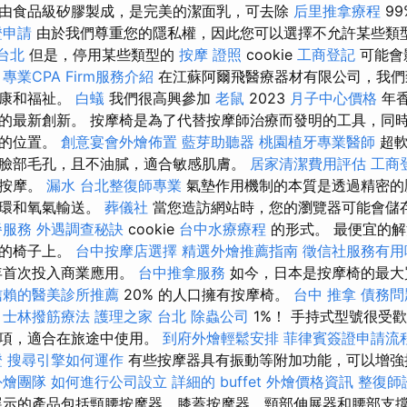
由食品級矽膠製成，是完美的潔面乳，可去除
后里推拿療程
99
證申請
由於我們尊重您的隱私權，因此您可以選擇不允許某些類
台北
但是，停用某些類型的
按摩 證照
cookie
工商登記
可能會
。
專業CPA Firm服務介紹
在江蘇阿爾飛醫療器材有限公司，我們
健康和福祉。
白蟻
我們很高興參加
老鼠
2023
月子中心價格
年香
的最新創新。 按摩椅是為了代替按摩師治療而發明的工具，同
確的位置。
創意宴會外燴佈置
藍芽助聽器
桃園植牙專業醫師
超軟
臉部毛孔，且不油膩，適合敏感肌膚。
居家清潔費用評估
工商
輪按摩。
漏水
台北整復師專業
氣墊作用機制的本質是透過精密的
循環和氧氣輸送。
葬儀社
當您造訪網站時，您的瀏覽器可能會儲
餐服務
外遇調查秘訣
cookie
台中水療療程
的形式。 最便宜的
統的椅子上。
台中按摩店選擇
精選外燴推薦指南
徵信社服務有用
2年首次投入商業應用。
台中推拿服務
如今，日本是按摩椅的最大
信賴的醫美診所推薦
20% 的人口擁有按摩椅。
台中 推拿
債務問
為
士林撥筋療法
護理之家 台北
除蟲公司
1%！ 手持式型號很受
選項，適合在旅途中使用。
到府外燴輕鬆安排
菲律賓簽證申請流
證
搜尋引擎如何運作
有些按摩器具有振動等附加功能，可以增強
外燴團隊
如何進行公司設立
詳細的 buffet 外燴價格資訊
整復師
示的產品包括頸腰按摩器、膝蓋按摩器、頸部伸展器和腰部支撐