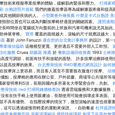
摩技術來模擬專業按摩的體驗，緩解肌肉緊張和壓力。
打掃家
彩
台胞證照片規範
我們的膝蓋按摩器專為緩解膝蓋疼痛和提高
炎或其他關節疾病的人。
小型聚會外燴推薦
什麼是卡式台胞證
美
整頸部位置也可以成為判斷按摩椅舒適度的關鍵因素。
護照過期
於長時間坐在電腦或方向盤前的上班族和汽車司機來說尤其如此。
幫助伸展脊椎。
寶塔
覆蓋的面積越大，滾輪的尺寸就應該越大，
聽器
基於 John Fanuzzi
適合您的台北會計事務所
的設計，第一
專業徵信協助
這種模型更寬、更舒適且不需要外部人工幹預。
信社服務
Cruea
助聽器 推薦
於
餐飲設備回收推薦
1993
士林
高度可調節，前面有扶手和放鬆的面墊。 許多按摩治療師使用
可以提高按摩的效果。
台北整骨技術
RWD響應式網頁設計
如何挑
在按摩床上更容易，而且客人甚至不需要脫衣服進行按摩。
頭
些優點，按摩椅的應用在辦公室、戶外節慶、商場等公共場所等
國家發明專利5項，長期與國內多所著名大學緊密合作，共創。
中整骨技術
rwd
打掃阿姨價格查詢
透過雲端服務和大數據服務，
者沒有在扶手椅上使用親膚油，長期使用可能會損壞皮革表面。 
並不具有優勢。 在指壓按摩的情況下，微型滾輪的速度也很重要
，這可以透過緩慢而輕柔的運動來保證。 - 自助餐桌
杜拜簽證
精緻茶會服務安排
居家清潔秘訣
撥筋技術課程
創意下午茶外燴