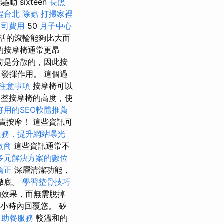
sixteen
長照
程台北
除蟲
打掃家裡
公司費用
50
月子中心
活的滾輪能夠比大而
的按摩椅通常更昂
荷是分散的，因此按
發揮作用。 這個過
注意事項
按摩椅可以
整按摩椅的高度，使
好用的SEO軟體推薦
責按摩！ 這些資訊可
服務，提升網站曝光
廠商
這些資訊通常不
多元解決方案的數位
矯正
深層清潔功能，
徹底。
學習整骨技巧
的效果，而無需脫掉
 小時內回覆您。 矽
自助餐服務
較溫和的