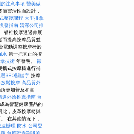
裡的注意事項
醫美做
關節靈活性而設計，
式整復課程
大里推拿
換發指南
清潔公司推
 脊椎按摩透過伸展
從而提高按摩品質並
台電動調整按摩椅於
漏水
第一把真正的按
推拿技術
年發明。
徵
便攜式按摩椅進行補
選SEO關鍵字
按摩
痛放鬆按摩
高品質外
場所更加普及和實
精選外燴推薦指南
台
成為智慧健康產品的
因此，皮革按摩椅與
。 在其他情況下，
快速辦理
防水
公司登
選擇
台胞證過期後的