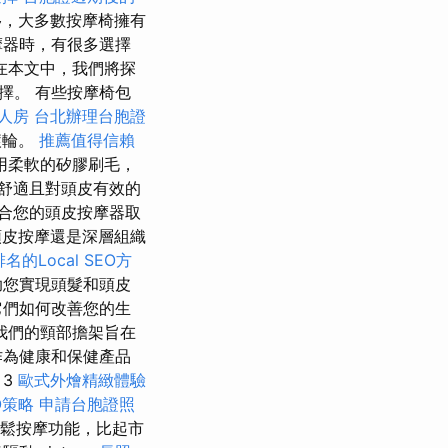
移，大多數按摩椅擁有
摩器時，有很多選擇
在本文中，我們將探
擇。 有些按摩椅包
人房
台北辦理台胞證
滾輪。
推薦值得信賴
用柔軟的矽膠刷毛，
舒適且對頭皮有效的
合您的頭皮按摩器取
皮按摩還是深層組織
名的Local SEO方
助您實現頭髮和頭皮
它們如何改善您的生
我們的頸部擔架旨在
作為健康和保健產品
 3
歐式外燴精緻體驗
O策略
申請台胞證照
放鬆按摩功能，比起市