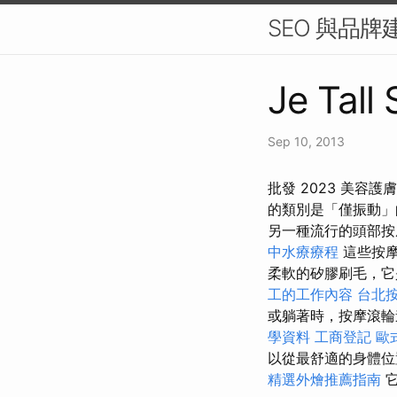
SEO 與品
Je Tall
Sep 10, 2013
批發 2023 美容
的類別是「僅振動」
另一種流行的頭部
中水療療程
這些按
柔軟的矽膠刷毛，它
工的工作內容
台北
或躺著時，按摩滾
學資料
工商登記
歐
以從最舒適的身體位
精選外燴推薦指南
它