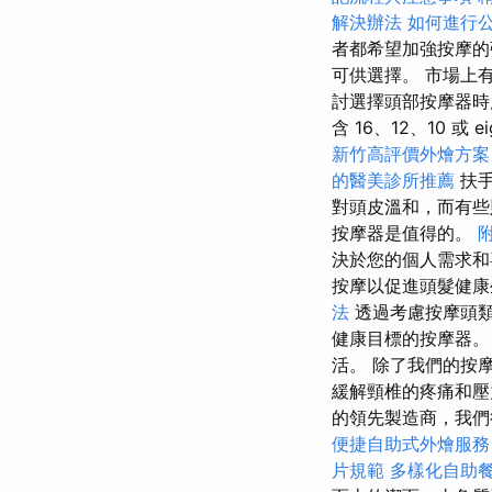
解決辦法
如何進行
者都希望加強按摩的
可供選擇。 市場上
討選擇頭部按摩器時
含 16、12、10 或 ei
新竹高評價外燴方案
的醫美診所推薦
扶手
對頭皮溫和，而有
按摩器是值得的。
決於您的個人需求
按摩以促進頭髮健康
法
透過考慮按摩頭類
健康目標的按摩器。
活。 除了我們的按
緩解頸椎的疼痛和壓
的領先製造商，我們
便捷自助式外燴服
片規範
多樣化自助