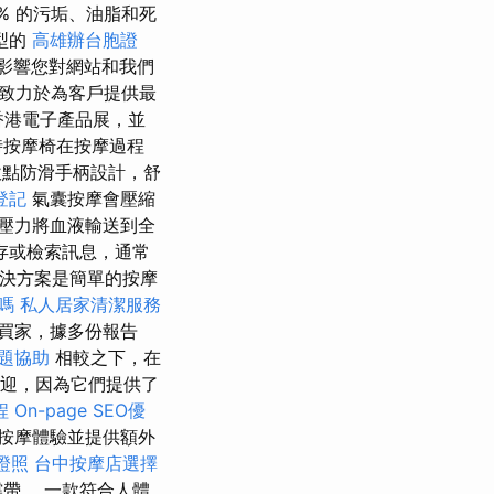
% 的污垢、油脂和死
型的
高雄辦台胞證
影響您對網站和我們
致力於為客戶提供最
港電子產品展，並
時按摩椅在按摩過程
點防滑手柄設計，舒
登記
氣囊按摩會壓縮
壓力將血液輸送到全
存或檢索訊息，通常
解決方案是簡單的按摩
嗎
私人居家清潔服務
買家，據多份報告
題協助
相較之下，在
歡迎，因為它們提供了
程
On-page SEO優
按摩體驗並提供額外
證照
台中按摩店選擇
帶。 一款符合人體