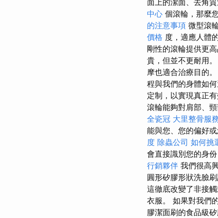
面上的潔面、去角質洗
中心
個滾輪，那麼
的注意事項
微型滾
價格
度，適應人體
剛性的滾輪提供更
貴，但並不更耐用。
摩也適合治療目的。
程與我們的身體如
定制，以實現真正
滾輪能夠對肩部、頸
全瓷冠
大里整骨服
能與您、您的偏好或
度
除蟲公司
如何挑
會直接識別您的身份
行銷夥伴
我們很高興
圓形矽膠形狀洗臉刷
這徹底改變了非接觸
衣服。 如果對我們
膠潔面刷的食品級矽