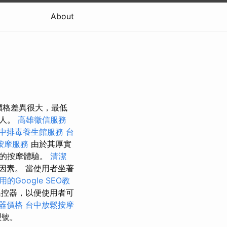
About
的價格差異很大，最低
的人。
高雄徵信服務
中排毒養生館服務
台
按摩服務
由於其厚實
鬆的按摩體驗。
清潔
因素。 當使用者坐著
的Google SEO教
控器，以便使用者可
器價格
台中放鬆按摩
型號。