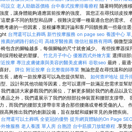
公司設立
老人助聽器價格
台中泰式按摩排毒療程
隨著時間的推
強度，讓身體能夠適應當前按摩的強度。 當您正在尋找頭皮按
有這麼多不同的類型和品牌，很難決定哪一種最適合您的需求。 
應考慮的一些因素，並根據專業評論和客戶回饋推薦一些最佳選
ght
台灣還可以土葬嗎
新竹按摩服務
on page seo
養護中心 單
推薦的網路行銷公司
高雄牙醫推薦
徵信社服務有用嗎
個微型
椅包含的腳輪越多，每個腳輪的尺寸就會減少。 有些按摩器採
些則採用較硬的塑膠。
竹北月子中心
優雅西式外燴方案
選擇頭部
附近按摩
專注皮膚健康與美容的醫美皮膚科
谷歌seo
最終，最適
和喜好。
牌位
附近按摩
台北整復師專業
無論您是在尋找溫和的頭
生長，總有一款按摩器可以為您提供幫助。
如何查IP地址
提升排
型、設計和其他功能等因素，您可以選擇一款滿足您需求並幫
 我們邀請大家參觀我們的展位，了解更多關於我們的產品以及
摩產品之外，我們還展示了我們的頸部拉伸裝置和腰部支撐帶。 
力，而我們的腰部支撐帶非常適合那些腰痛或脊椎受傷的人。 
很高興推出我們的創新設備，旨在放鬆和緩解常見的身體疾病。
務
台灣還可以土葬嗎
全瓷冠的優勢
提升網頁體驗的On Page SE
餐外燴服務
老人養護 單人房
台胞證
台中筋膜刀放鬆療程
.享受