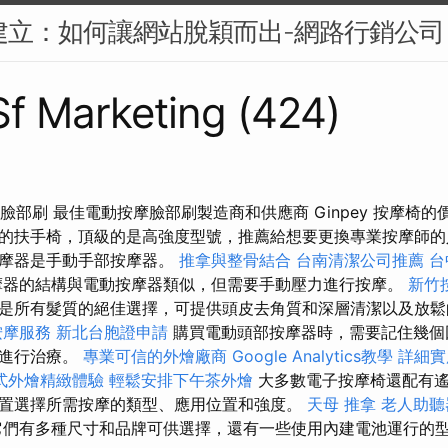
牌建立：如何讓網站脫穎而出-網路行銷公司
 Sf Marketing (424)
護膚臉部刷 最佳電動按摩臉部刷製造商和供應商 Ginpey 按摩椅
的扶手椅，頂級的是高強度型號，推薦給想要更換專業按摩師
按摩器是手動手部按摩器。
推拿與整骨結合
台南清潔公司推薦
台
摩器的結構與電動按摩器類似，但需要手動壓力進行按摩。
新竹
是所有髮質的絕佳選擇，可提供頭皮去角質和深層清潔以及放
按摩服務
新北台胞證申請
購買電動頭部按摩器時，需要記住幾個
輪進行治療。
專業可信的外燴廠商
Google Analytics教學
詳細實用
式外燴精緻體驗
輕鬆安排下午茶外燴
大多數電子按摩椅還配有遙
置選擇所需按摩的類型、應用位置和強度。
天母 推拿
老人助聽
們有多種尺寸和品牌可供選擇，還有一些使用內建電池運行的