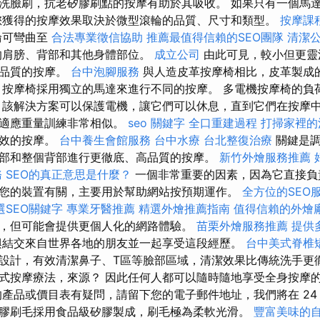
臉刷，抗老矽膠刷點的按摩有助於其吸收。 如果只有一個馬達驅動 
您獲得的按摩效果取決於微型滾輪的品質、尺寸和類型。
按摩課
輪可彎曲至
合法專業徵信協助
推薦最值得信賴的SEO團隊
清潔
的肩膀、背部和其他身體部位。
成立公司
由此可見，較小但更靈
高品質的按摩。
台中泡腳服務
與人造皮革按摩椅相比，皮革製成
 按摩椅採用獨立的馬達來進行不同的按摩。 多電機按摩椅的負
 該解決方案可以保護電機，讓它們可以休息，直到它們在按摩中
何適應重量訓練非常相似。
seo 關鍵字
全口重建過程
打掃家裡的
有效的按摩。
台中養生會館服務
台中水療
台北整復治療
關鍵是調
部和整個背部進行更徹底、高品質的按摩。
新竹外燴服務推薦
務
SEO的真正意思是什麼？
一個非常重要的因素，因為它直接負
您的裝置有關，主要用於幫助網站按預期運作。
全方位的SEO
選SEO關鍵字
專業牙醫推薦
精選外燴推薦指南
值得信賴的外燴
，但可能會提供更個人化的網路體驗。
苗栗外燴服務推薦
提供
結交來自世界各地的朋友並一起享受這段經歷。
台中美式脊椎
設計，有效清潔鼻子、T區等臉部區域，清潔效果比傳統洗手更
式按摩療法，來源？ 因此任何人都可以隨時隨地享受全身按摩
的產品或價目表有疑問，請留下您的電子郵件地址，我們將在 24
膠刷毛採用食品級矽膠製成，刷毛極為柔軟光滑。
豐富美味的