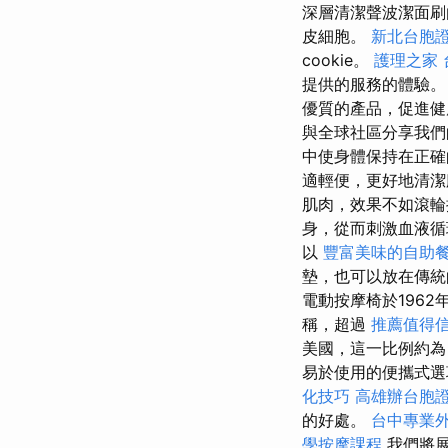
深層清潔聲波潔面刷
皮細胞。
新北台胞
cookie。
護理之家 
提供的服務的體驗
優質的產品，促進
與全球社區分享我們
中使身體保持在正
適輕便，更好地清潔
肌肉，效果不如滾
身，從而刺激血液
以
豐富美味的自助
墊，也可以放在傳
電動按摩椅於196
稱，超過
推薦值得
美國，這一比例約
易於使用的便攜式
化技巧
高雄辦台胞
的好處。
台中專業
學按摩課程
我們將展