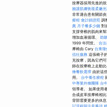
按摩器採用先進的按
臉讓肌膚恢復柔嫩光
非常適合患有關節
療程
會計師證照
調
薦
月子餐多少錢
對
支撐脊椎的肌肉來
增加血液循環。
助
1999 年問世。
合法
摩椅由 Cary
台東徵
信社服務
這張椅子的
充按摩，因為它們
師在按摩椅上走動比
燴餐飲選擇
由於這
用。
台中養生療程
中專業外燴團隊
台
領導者。 如果使用
合成皮革按摩椅相比
背部需要更多的休息
記流程與注意事項